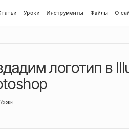
le
Статьи
Уроки
Инструменты
Файлы
О са
u
.ru
дадим логотип в Illu
otoshop
Уроки