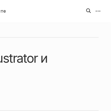
открыть
открыть
йте
форму
бокову
поиска
панель
strator и