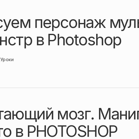
суем персонаж мул
нстр в Photoshop
Уроки
тающий мозг. Мани
то в PHOTOSHOP