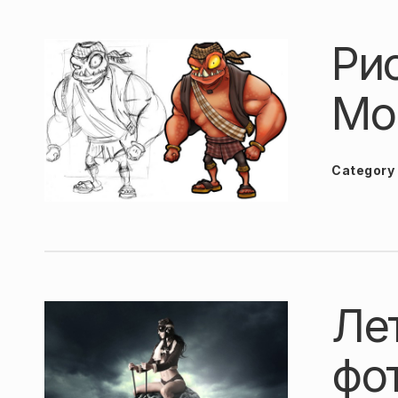
Ри
Мо
Category
Ле
фо