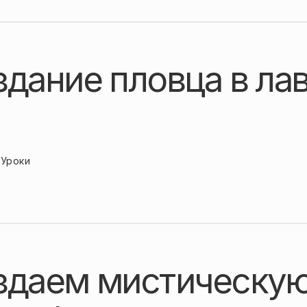
здание пловца в ла
Уроки
здаем мистическую