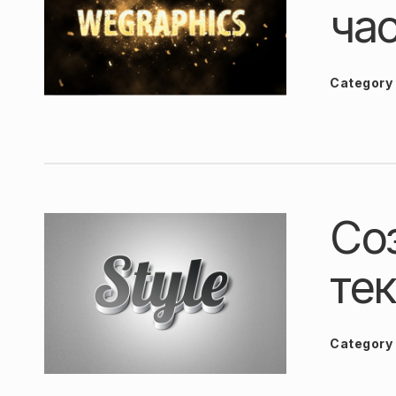
час
Category
Со
те
Category