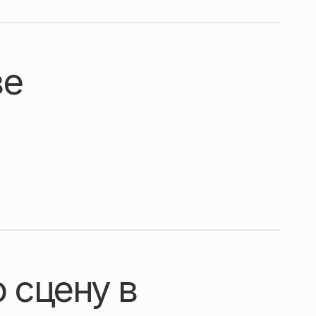
ве
 сцену в