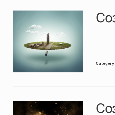
Со
Category
Со