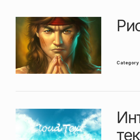
Ри
Category
Ин
тек