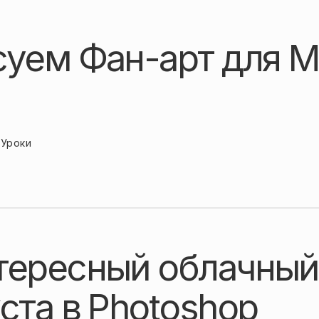
суем Фан-арт для M
Уроки
тересный облачный
ста в Photoshop