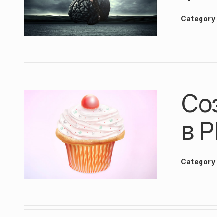
Category
Со
в 
Category