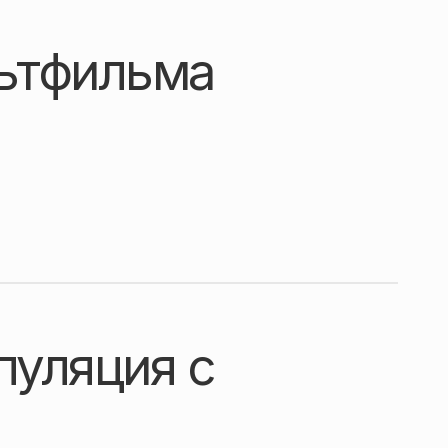
ьтфильма
пуляция с