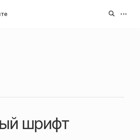
открыть
открыть
йте
форму
бокову
поиска
панель
ный шрифт