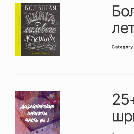
Бо
ле
Category
25
шр