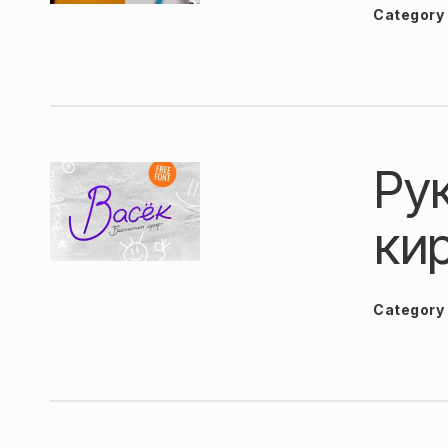
Category
Ру
ки
Category