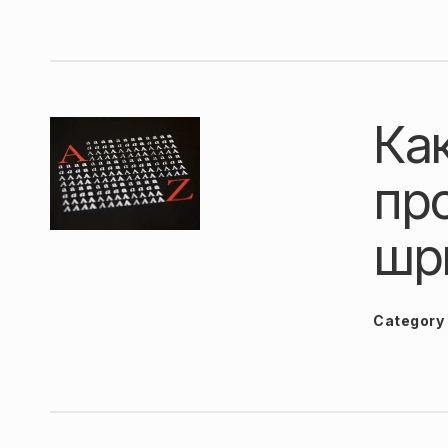
Ка
пр
шр
Category