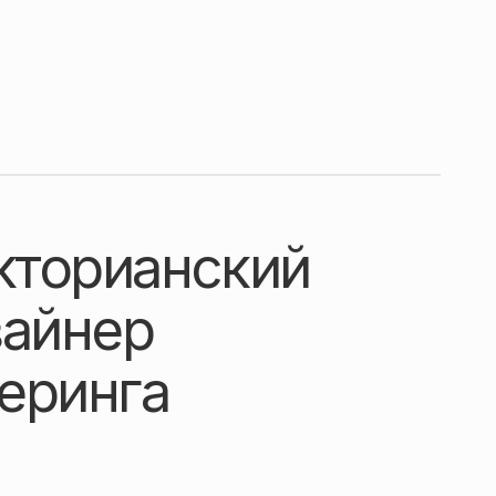
икторианский
зайнер
еринга