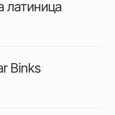
a латиница
r Binks