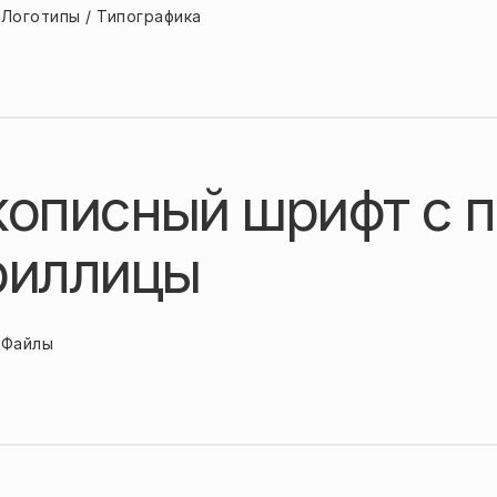
Логотипы / Типографика
кописный шрифт с 
риллицы
Файлы