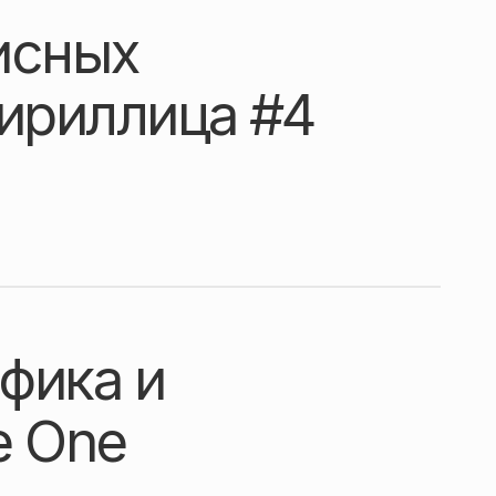
исных
кириллица #4
фика и
e One