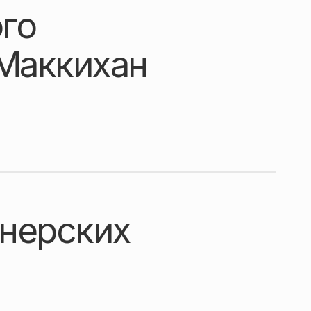
го
 Маккихан
йнерских