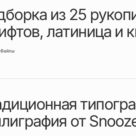
дборка из 25 рукоп
ифтов, латиница и 
Файлы
адиционная типогра
ллиграфия от Snooz