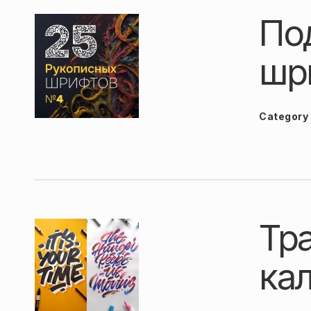
По
шр
Category
Тр
ка