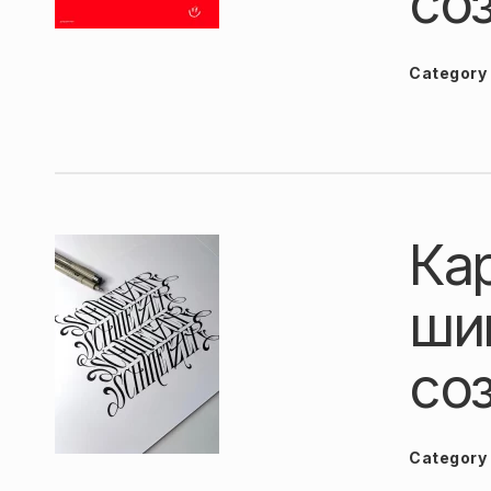
соз
Category
Ка
ши
со
Category