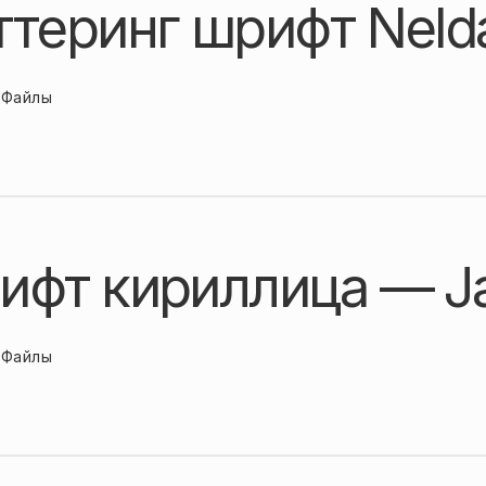
ттеринг шрифт Neld
Файлы
ифт кириллица — Ja
Файлы