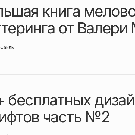
льшая книга мелово
ттеринга от Валери
Файлы
+ бесплатных диза
ифтов часть №2