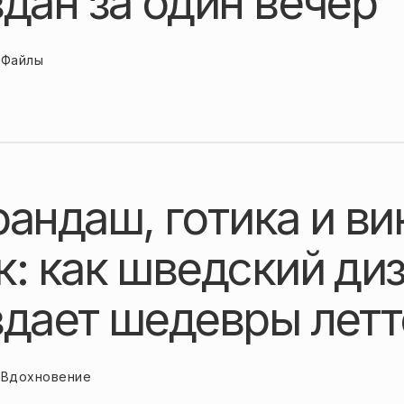
дан за один вечер
Файлы
рандаш, готика и в
к: как шведский ди
здает шедевры летт
Вдохновение