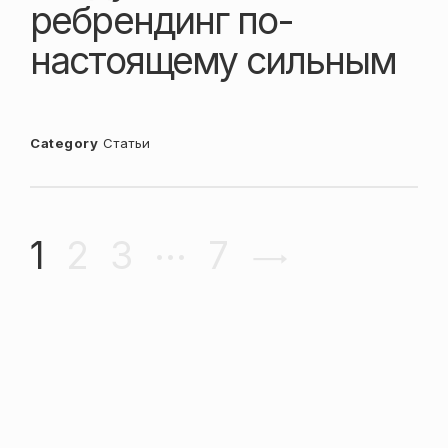
ребрендинг по-
настоящему сильным
Category
Статьи
Навигация
…
1
2
3
7
по
страницам