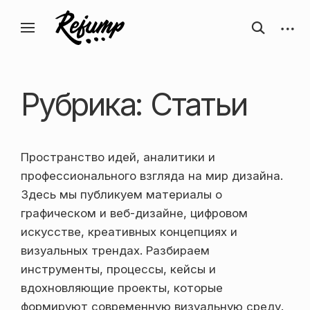
Перейти
Искусство, дизайн, вдохновение —
открыть
откры
к
Блог о творчестве
форму
боков
ReJump.ru
содержанию
поиска
панел
Рубрика:
Статьи
Пространство идей, аналитики и
профессионального взгляда на мир дизайна.
Здесь мы публикуем материалы о
графическом и веб-дизайне, цифровом
искусстве, креативных концепциях и
визуальных трендах. Разбираем
инструменты, процессы, кейсы и
вдохновляющие проекты, которые
формируют современную визуальную среду.