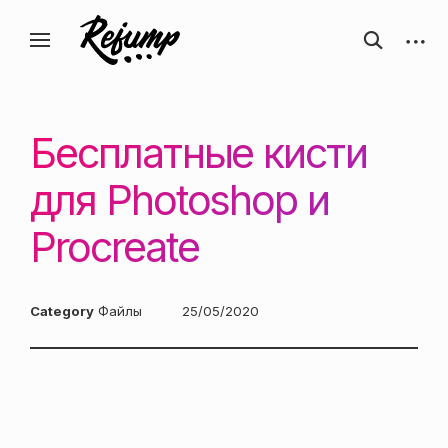
Перейти
Искусство, дизайн, вдохновение —
открыть
откры
к
Блог о творчестве
форму
боков
ReJump.ru
содержанию
поиска
панел
Бесплатные кисти
для Photoshop и
Procreate
Category
Файлы
Posted
25/05/2020
on: