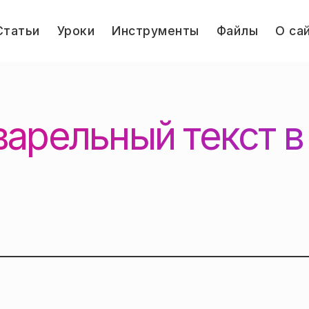
le
Статьи
Уроки
Инструменты
Файлы
О са
u
Jump.ru
арельный текст в