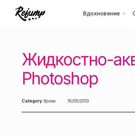
togg
Вдохновение
child
men
Искусство, дизайн, вдохновение — Re
Блог о творчестве
Перейти
к
содержанию
Жидкостно-акв
Photoshop
Category
Уроки
Posted
16/05/2013
on: