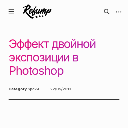
Перейти
Искусство, дизайн, вдохновение —
открыть
откры
к
Блог о творчестве
форму
боков
ReJump.ru
содержанию
поиска
панел
Эффект двойной
экспозиции в
Photoshop
Category
Уроки
Posted
22/05/2013
on: