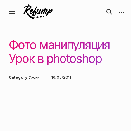
Перейти
Искусство, дизайн, вдохновение —
открыть
откры
к
Блог о творчестве
форму
боков
ReJump.ru
содержанию
поиска
панел
Фото манипуляция
Урок в photoshop
Category
Уроки
Posted
16/05/2011
on: