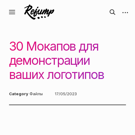
Перейти
Искусство, дизайн, вдохновение —
открыть
откры
к
Блог о творчестве
форму
боков
ReJump.ru
содержанию
поиска
панел
30 Мокапов для
демонстрации
ваших логотипов
Category
Файлы
Posted
17/05/2023
on: