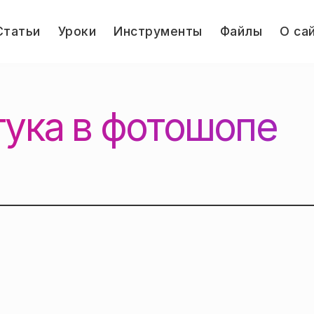
le
Статьи
Уроки
Инструменты
Файлы
О са
u
Jump.ru
тука в фотошопе