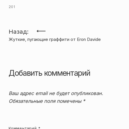
201
Навигация
Назад:
Жуткие, пугающие граффити от Eron Davide
по
записям
Добавить комментарий
Ваш адрес email не будет опубликован.
Обязательные поля помечены
*
Комментарий
*