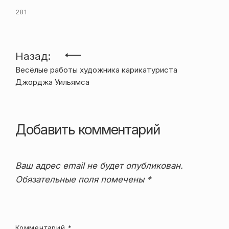
281
Навигация
Назад:
Весёлые работы художника карикатуриста
по
Джорджа Уильямса
записям
Добавить комментарий
Ваш адрес email не будет опубликован.
Обязательные поля помечены
*
Комментарий
*