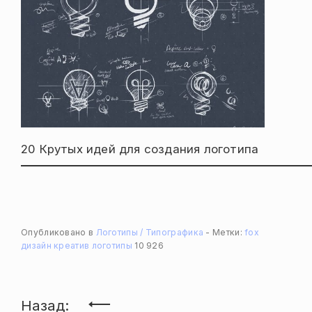
20 Крутых идей для создания логотипа
Опубликовано в
Логотипы / Типографика
Метки:
fox
дизайн
креатив
логотипы
10 926
Навигация
Назад: