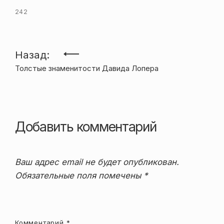
242
Навигация
Назад:
Толстые знаменитости Давида Лопера
по
записям
Добавить комментарий
Ваш адрес email не будет опубликован.
Обязательные поля помечены
*
Комментарий
*