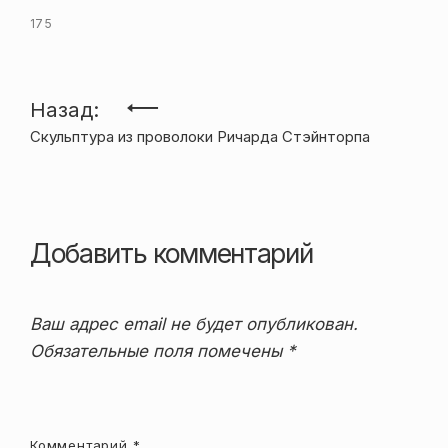
175
Навигация
Назад:
Скульптура из проволоки Ричарда Стэйнторпа
по
записям
Добавить комментарий
Ваш адрес email не будет опубликован.
Обязательные поля помечены
*
Комментарий
*