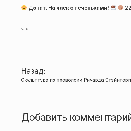
Донат. На чаёк с печеньками!
22
206
Навигация
Назад:
Скульптура из проволоки Ричарда Стэйнторп
по
записям
Добавить комментари