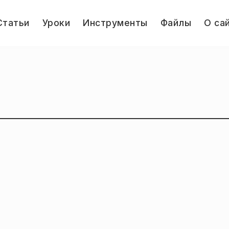
le
Статьи
Уроки
Инструменты
Файлы
О са
u
Jump.ru