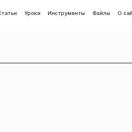
le
Статьи
Уроки
Инструменты
Файлы
О са
u
Jump.ru