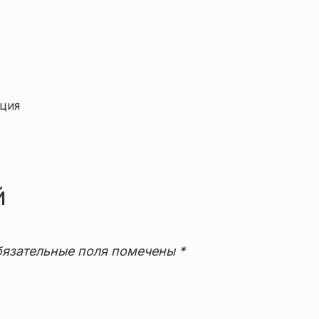
ация
й
язательные поля помечены
*