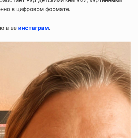
работает над детскими книгами, картинными
енно в цифровом формате.
о в ее
инстаграм
.