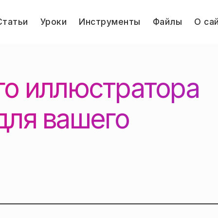
le
Статьи
Уроки
Инструменты
Файлы
О са
u
Jump.ru
го иллюстратора
для вашего
3