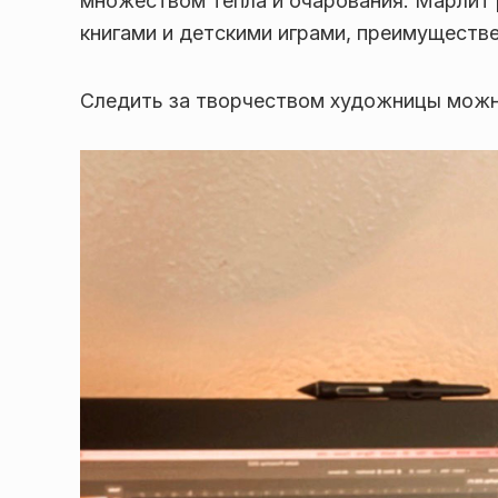
множеством тепла и очарования. Марлит 
книгами и детскими играми, преимуществ
Следить за творчеством художницы можн