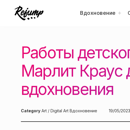
togg
Вдохновение
child
men
Перейти
Искусство, дизайн, вдохновение — Re
Блог о творчестве
к
содержанию
Работы детско
Марлит Краус 
вдохновения
Category
Art / Digital Art
Вдохновение
Posted
19/05/202
on: