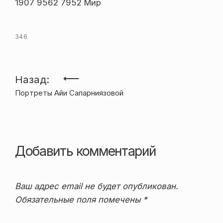
1907 9562 7952 Мир
346
Навигация
Назад:
Портреты Айи Сапарниязовой
по
записям
Добавить комментарий
Ваш адрес email не будет опубликован.
Обязательные поля помечены
*