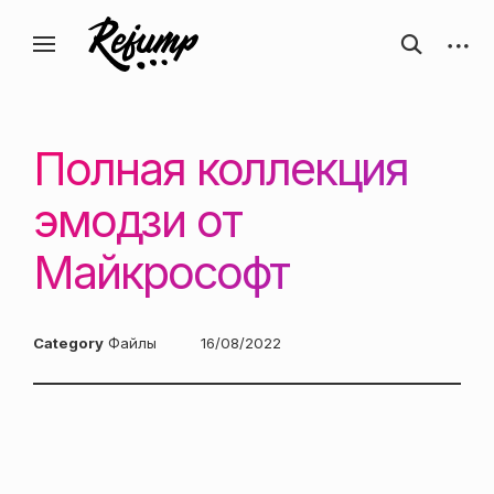
Перейти
Искусство, дизайн, вдохновение —
открыть
откры
к
Блог о творчестве
форму
боков
ReJump.ru
содержанию
поиска
панел
Полная коллекция
эмодзи от
Майкрософт
Category
Файлы
Posted
16/08/2022
on: