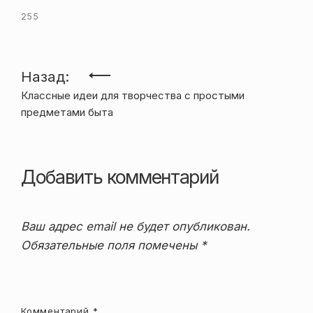
255
Навигация
Назад:
Классные идеи для творчества с простыми
по
предметами быта
записям
Добавить комментарий
Ваш адрес email не будет опубликован.
Обязательные поля помечены
*
Комментарий
*