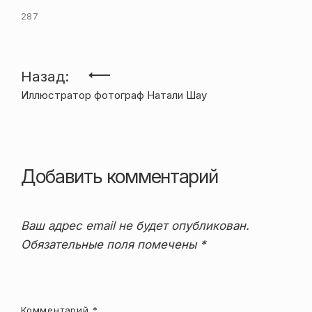
287
Навигация
Назад:
Иллюстратор фотограф Натали Шау
по
записям
Добавить комментарий
Ваш адрес email не будет опубликован.
Обязательные поля помечены
*
Комментарий
*