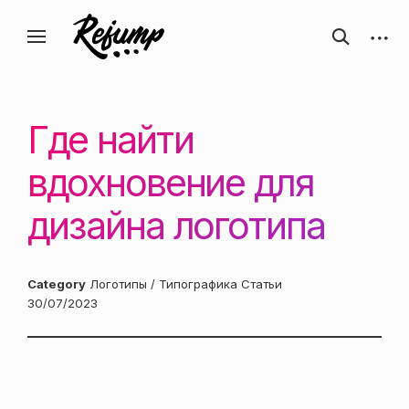
Перейти
Искусство, дизайн, вдохновение —
открыть
откры
к
Блог о творчестве
форму
боков
ReJump.ru
содержанию
поиска
панел
Где найти
вдохновение для
дизайна логотипа
Category
Логотипы / Типографика
Статьи
Posted
30/07/2023
on: