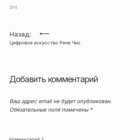
295
Навигация
Назад:
Цифровое искусство Рене Чио
по
записям
Добавить комментарий
Ваш адрес email не будет опубликован.
Обязательные поля помечены
*
Комментарий
*