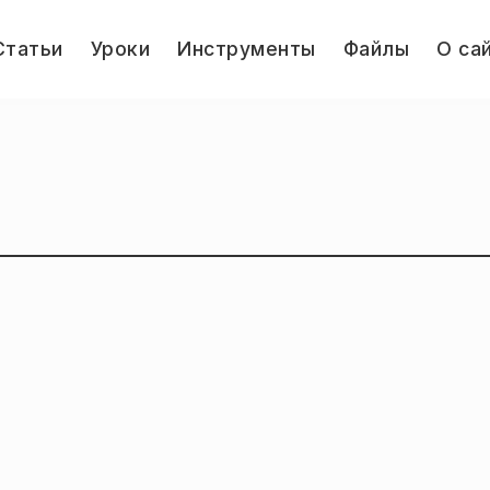
le
Статьи
Уроки
Инструменты
Файлы
О са
u
Jump.ru