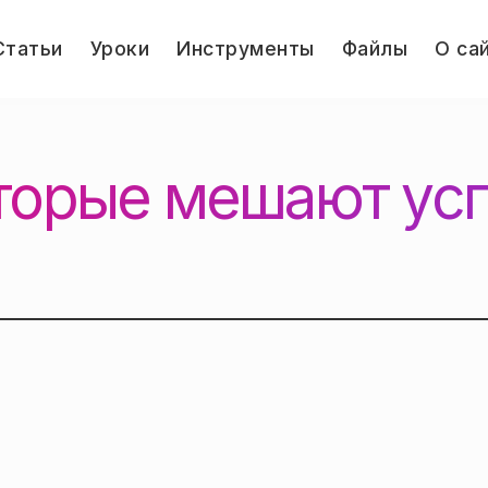
le
Статьи
Уроки
Инструменты
Файлы
О са
u
Jump.ru
торые мешают ус