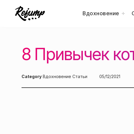
togg
Вдохновение
child
men
Перейти
Искусство, дизайн, вдохновение — Re
Блог о творчестве
к
содержанию
8 Привычек ко
Category
Вдохновение
Статьи
Posted
05/12/2021
on: