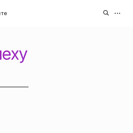
открыть
открыть
йте
форму
бокову
поиска
панель
пеху