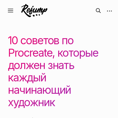
Перейти
Искусство, дизайн, вдохновение —
открыть
откры
к
Блог о творчестве
форму
боков
ReJump.ru
содержанию
поиска
панел
10 советов по
Procreate, которые
должен знать
каждый
начинающий
художник