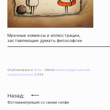
Мрачные комиксы и иллюстрации,
заставляющие думать философски
Опубликовано в
Фото
Метки:
иллюстрация
креатив
портрет
рисунок
2 554
Навигация
Назад:
Фотоманипуляция со своим селфи
по