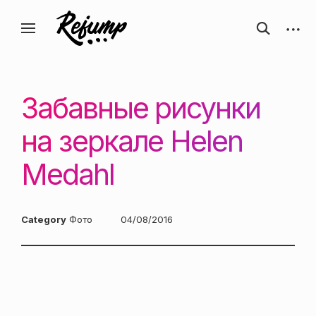
Перейти
Искусство, дизайн, вдохновение —
открыть
откры
к
Блог о творчестве
форму
боков
ReJump.ru
содержанию
поиска
панел
Забавные рисунки
на зеркале Helen
Medahl
Category
Фото
Posted
04/08/2016
on: