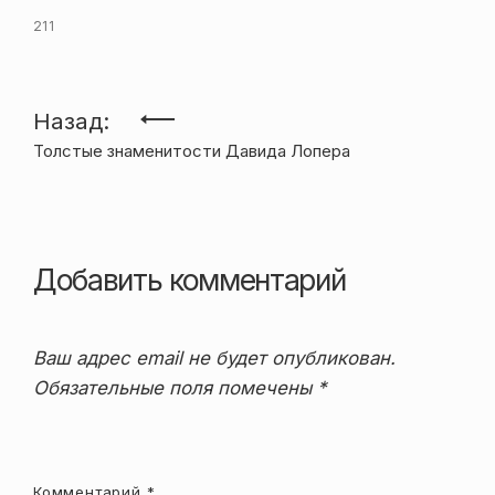
211
Навигация
Назад:
Толстые знаменитости Давида Лопера
по
записям
Добавить комментарий
Ваш адрес email не будет опубликован.
Обязательные поля помечены
*
Комментарий
*