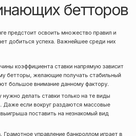
инающих бетторов
нге предстоит освоить множество правил и
ает добиться успеха. Важнейшее среди них
ичины коэффициента ставки напрямую зависит
му бетторы, желающие получать стабильный
яют большое внимание данному фактору.
 нужно делать ставки только на те виды
я. Даже если вокруг раздаются массовые
 выигрыша поставить на незнакомый вид
 Грамотное управление банкроллом играет в