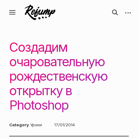
Перейти
Искусство, дизайн, вдохновение —
открыть
откры
к
Блог о творчестве
форму
боков
ReJump.ru
содержанию
поиска
панел
Создадим
очаровательную
рождественскую
открытку в
Photoshop
Category
Уроки
Posted
17/01/2014
on: