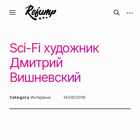
Перейти
Искусство, дизайн, вдохновение —
открыть
откры
к
Блог о творчестве
форму
боков
ReJump.ru
содержанию
поиска
панел
Sci-Fi художник
Дмитрий
Вишневский
Category
Интервью
Posted
14/09/2016
on: