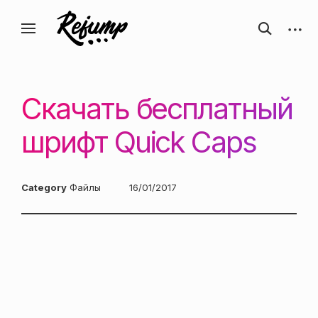
Перейти
Искусство, дизайн, вдохновение —
открыть
откры
к
Блог о творчестве
форму
боков
ReJump.ru
содержанию
поиска
панел
Скачать бесплатный
шрифт Quick Caps
Category
Файлы
Posted
16/01/2017
on: