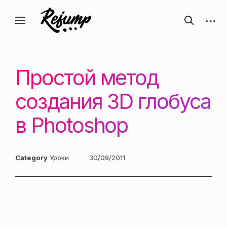
Перейти
Искусство, дизайн, вдохновение —
открыть
откры
к
Блог о творчестве
форму
боков
ReJump.ru
содержанию
поиска
панел
Простой метод
создания 3D глобуса
в Photoshop
Category
Уроки
Posted
30/09/2011
on: