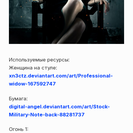
Используемые ресурсы:
Женщина на стуле:
xn3ctz.deviantart.com/art/Professional-
widow-167592747
Бумага:
digital-angel.deviantart.com/art/Stock-
Military-Note-back-88281737
Огонь 1: