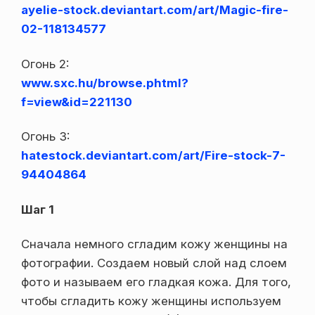
ayelie-stock.deviantart.com/art/Magic-fire-
02-118134577
Огонь 2:
www.sxc.hu/browse.phtml?
f=view&id=221130
Огонь 3:
hatestock.deviantart.com/art/Fire-stock-7-
94404864
Шаг 1
Сначала немного сгладим кожу женщины на
фотографии. Создаем новый слой над слоем
фото и называем его гладкая кожа. Для того,
чтобы сгладить кожу женщины используем