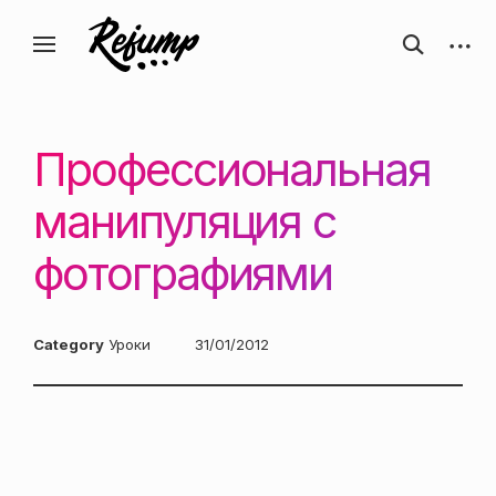
Перейти
Искусство, дизайн, вдохновение —
открыть
откры
к
Блог о творчестве
форму
боков
ReJump.ru
содержанию
поиска
панел
Профессиональная
манипуляция с
фотографиями
Category
Уроки
Posted
31/01/2012
on: