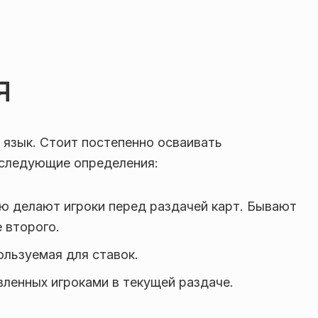
я
 язык. Стоит постепенно осваивать
 следующие определения:
ю делают игроки перед раздачей карт. Бывают
 второго.
ользуемая для ставок.
ленных игроками в текущей раздаче.