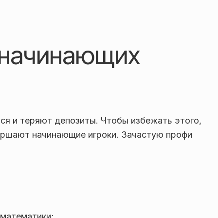
 начинающих
ся и теряют депозиты. Чтобы избежать этого,
вершают начинающие игроки. Зачастую профи
 математики;