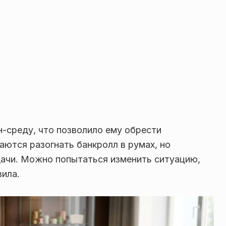
н-среду, что позволило ему обрести
аются разогнать банкролл в румах, но
дачи. Можно попытаться изменить ситуацию,
вила.