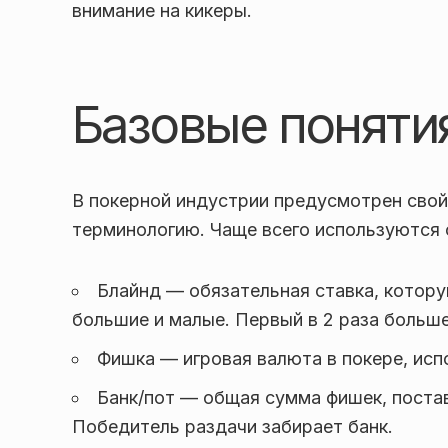
внимание на кикеры.
Базовые поняти
В покерной индустрии предусмотрен свой
терминологию. Чаще всего используются
Блайнд — обязательная ставка, котору
большие и малые. Первый в 2 раза больше
Фишка — игровая валюта в покере, исп
Банк/пот — общая сумма фишек, постав
Победитель раздачи забирает банк.