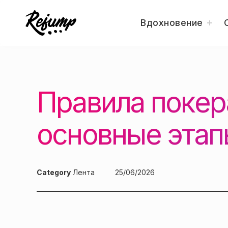
togg
Вдохновение
child
men
Искусство, дизайн, вдохновение — Re
Блог о творчестве
Перейти
к
содержанию
Правила покер
основные этап
Category
Лента
Posted
25/06/2026
on: