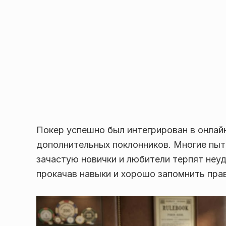
Покер успешно был интегрирован в онлай
дополнительных поклонников. Многие пыт
зачастую новички и любители терпят неу
прокачав навыки и хорошо запомнить пра