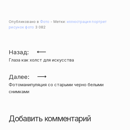
Опубликовано в
Фото
Метки:
иллюстрация
портрет
рисунок
фото
3 082
Навигация
Назад:
Глаза как холст для искусства
по
записям
Далее:
Фотоманипуляция со старыми черно белыми
снимками
Добавить комментарий