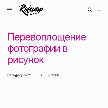
Перейти
Искусство, дизайн, вдохновение —
открыть
откры
к
Блог о творчестве
форму
боков
ReJump.ru
содержанию
поиска
панел
Перевоплощение
фотографии в
рисунок
Category
Фото
Posted
05/09/2016
on: