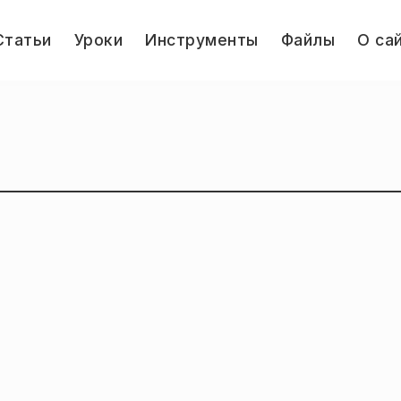
le
Статьи
Уроки
Инструменты
Файлы
О са
u
Jump.ru