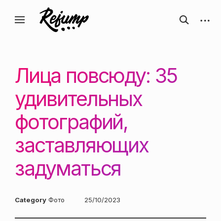
Перейти
Искусство, дизайн, вдохновение —
открыть
откры
к
Блог о творчестве
форму
боков
ReJump.ru
содержанию
поиска
панел
Лица повсюду: 35
удивительных
фотографий,
заставляющих
задуматься
Category
Фото
Posted
25/10/2023
on: