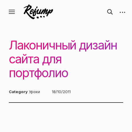
Перейти
Искусство, дизайн, вдохновение —
открыть
откры
к
Блог о творчестве
форму
боков
ReJump.ru
содержанию
поиска
панел
Лаконичный дизайн
сайта для
портфолио
Category
Уроки
Posted
18/10/2011
on: