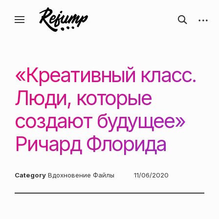
Перейти
Искусство, дизайн, вдохновение —
открыть
откры
к
Блог о творчестве
форму
боков
ReJump.ru
содержанию
поиска
панел
«Креативный класс.
Люди, которые
создают будущее»
Ричард Флоридa
Category
Вдохновение
Файлы
Posted
11/06/2020
on: