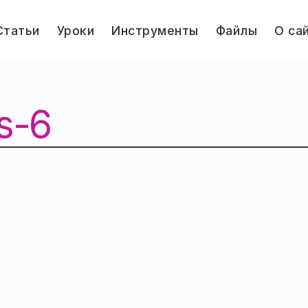
le
Статьи
Уроки
Инструменты
Файлы
О са
u
Jump.ru
s-6