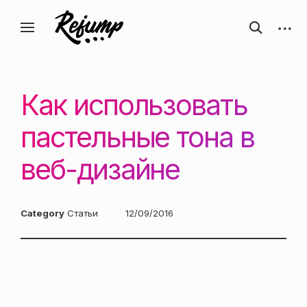
Перейти
Искусство, дизайн, вдохновение —
открыть
откры
к
Блог о творчестве
форму
боков
ReJump.ru
содержанию
поиска
панел
Как использовать
пастельные тона в
веб-дизайне
Category
Статьи
Posted
12/09/2016
on: