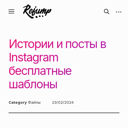
Перейти
Искусство, дизайн, вдохновение —
открыть
откры
к
Блог о творчестве
форму
боков
ReJump.ru
содержанию
поиска
панел
Истории и посты в
Instagram
бесплатные
шаблоны
Category
Файлы
Posted
23/02/2024
on: