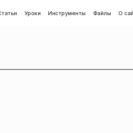
le
Статьи
Уроки
Инструменты
Файлы
О са
u
Jump.ru