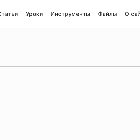
le
Статьи
Уроки
Инструменты
Файлы
О са
u
Jump.ru