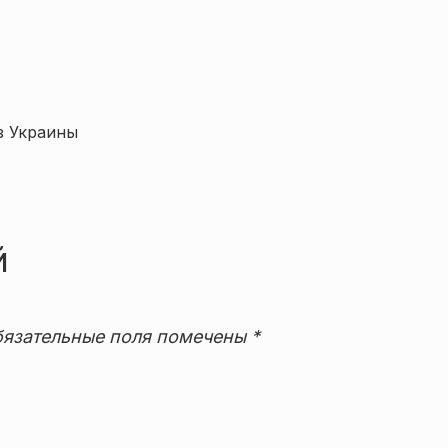
з Украины
й
язательные поля помечены
*