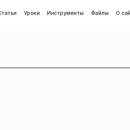
le
Статьи
Уроки
Инструменты
Файлы
О са
u
Jump.ru