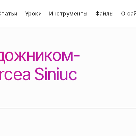
le
Статьи
Уроки
Инструменты
Файлы
О са
u
Jump.ru
удожником-
cea Siniuc