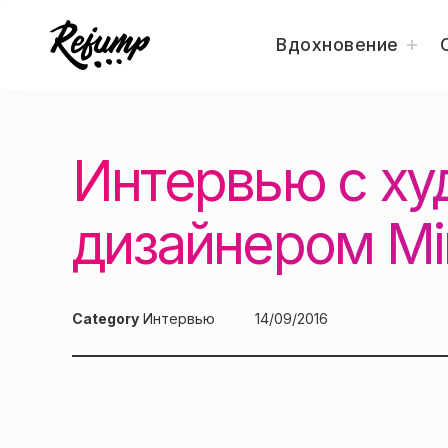
togg
Вдохновение
child
men
Перейти
Искусство, дизайн, вдохновение — Re
Блог о творчестве
к
содержанию
Интервью с х
дизайнером Mir
Category
Интервью
Posted
14/09/2016
on: