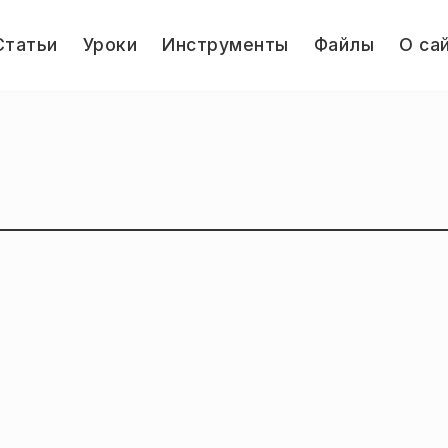
le
Статьи
Уроки
Инструменты
Файлы
О са
u
Jump.ru