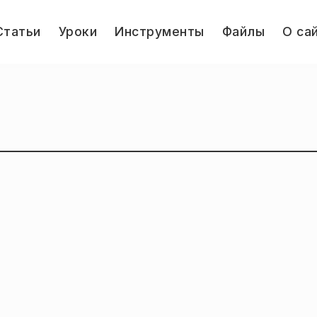
le
Статьи
Уроки
Инструменты
Файлы
О са
u
Jump.ru