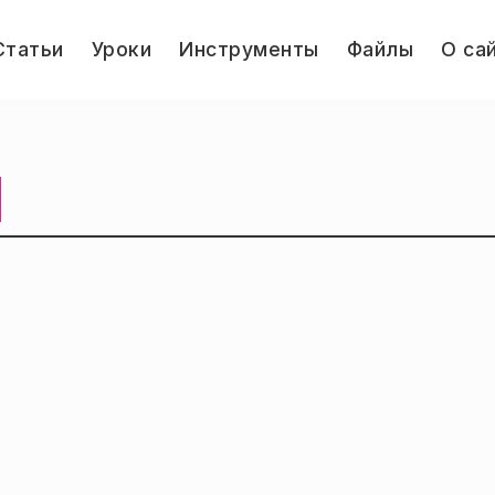
le
Статьи
Уроки
Инструменты
Файлы
О са
u
Jump.ru
1